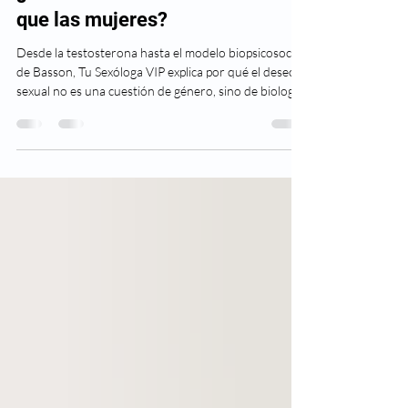
Erika Michael, MHS
25 jun
2 min de lectura
¿Los hombres son más sexuales
que las mujeres?
Desde la testosterona hasta el modelo biopsicosocial
de Basson, Tu Sexóloga VIP explica por qué el deseo
sexual no es una cuestión de género, sino de biología,
cultura y contexto. Descubre qué factores realmente
aceleran el placer y cómo potenciarlos en tu relación.