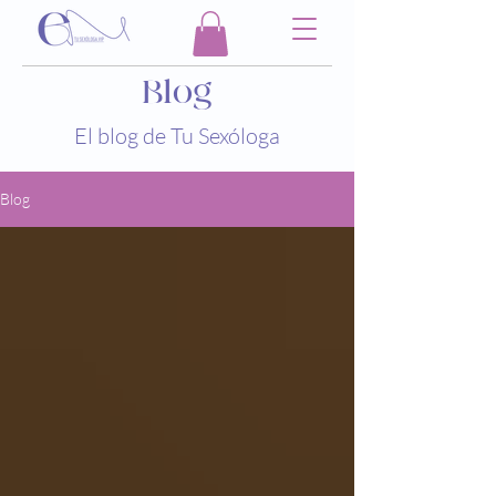
Blog
El blog de Tu Sexóloga
Blog