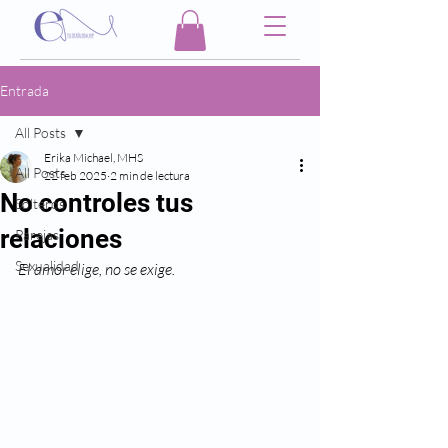
Entrada
All Posts
Erika Michael, MHS
All Posts
22 feb 2025
2 min de lectura
No controles tus
Solteros
relaciones
Parejas
Sexualidad
El amor elige, no se exige. 