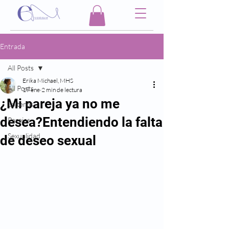
Entrada
All Posts
Erika Michael, MHS
All Posts
19 ene
2 min de lectura
¿Mi pareja ya no me
Solteros
desea?Entendiendo la falta
Parejas
Sexualidad
de deseo sexual