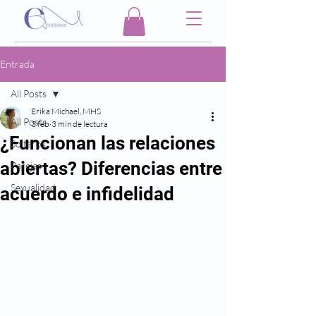
Entrada
All Posts
Erika Michael, MHS
All Posts
3 feb
3 min de lectura
¿Funcionan las relaciones
Solteros
abiertas? Diferencias entre
Parejas
Sexualidad
acuerdo e infidelidad