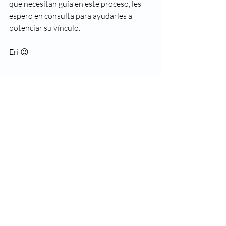
que necesitan guía en este proceso, les 
espero en consulta para ayudarles a 
potenciar su vínculo.
Eri 😉
Sesión para Parejas
$145.00
1h 20min
Reservar ahora