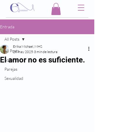
Entrada
All Posts
Erika Michael, MHS
All Posts
26 may 2025
3 min de lectura
El amor no es suficiente.
Solteros
Parejas
Sexualidad