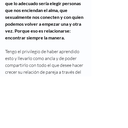
que lo adecuado sería elegir personas 
que nos enciendan el alma, que 
sexualmente nos conecten y con quien 
podemos volver a empezar una y otra 
vez. Porque eso es relacionarse: 
encontrar siempre la manera.
Tengo el privilegio de haber aprendido 
esto y llevarlo como ancla y de poder 
compartirlo con todo el que desee hacer 
crecer su relación de pareja a través del 
coaching y la sexología. 
En 
consulta
 les puedo ayudar. 😉
Con todo amor, Eri. 
Tu Sexóloga VIP
consulta sexológica
relaciones
parejas
coaching
amor
compromiso
perdonar a mi pareja
pasión