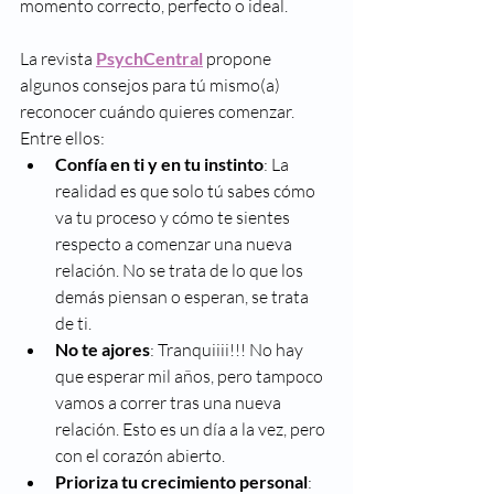
momento correcto, perfecto o ideal. 
La revista 
PsychCentral
 propone 
algunos consejos para tú mismo(a) 
reconocer cuándo quieres comenzar. 
Entre ellos: 
Confía en ti y en tu instinto
: La 
realidad es que solo tú sabes cómo 
va tu proceso y cómo te sientes 
respecto a comenzar una nueva 
relación. No se trata de lo que los 
demás piensan o esperan, se trata 
de ti. 
No te ajores
: Tranquiiii!!! No hay 
que esperar mil años, pero tampoco 
vamos a correr tras una nueva 
relación. Esto es un día a la vez, pero 
con el corazón abierto. 
Prioriza tu crecimiento personal
: 