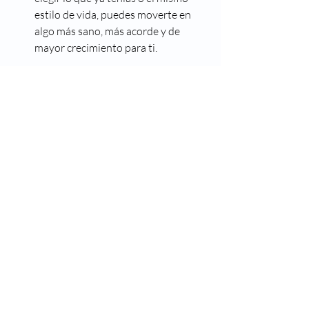
estilo de vida, puedes moverte en 
algo más sano, más acorde y de 
mayor crecimiento para ti. 
Recuerda que una nueva pareja no 
invalida la anterior relación, no es una 
competencia, no hay que rendir cuentas 
al pasado. Simplemente, seguimos el 
ritmo de vida para continuar creciendo. 
Honramos lo vivido y proseguimos a 
seguir creciendo. 
En teoría puede sonar simple, pero son 
procesos que requieren atención. En 
consulta, te puedo ayudar. 