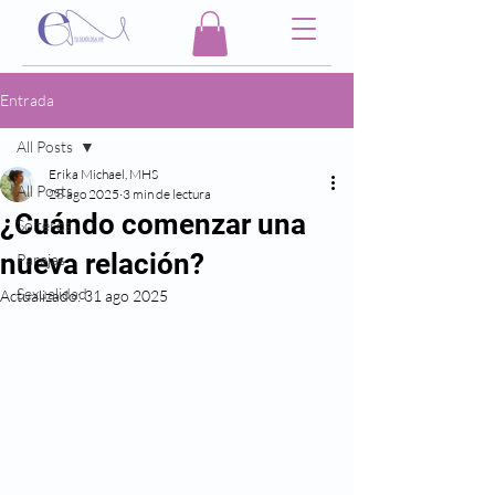
Entrada
All Posts
Erika Michael, MHS
All Posts
28 ago 2025
3 min de lectura
¿Cuándo comenzar una
Solteros
nueva relación?
Parejas
Sexualidad
Actualizado:
31 ago 2025