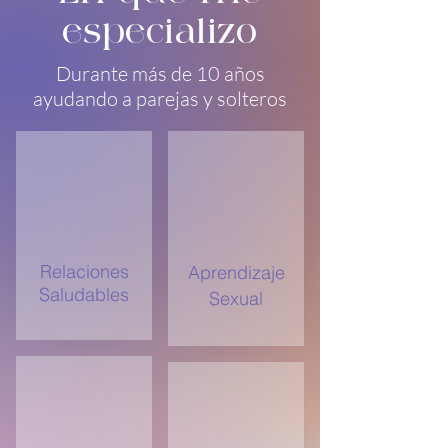
especializo
Durante más de 10 años
ayudando a parejas y solteros
Relaciones
Aprendizaje
Saludables
Sexual