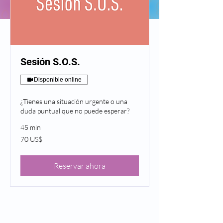
Sesión S.O.S.
Disponible online
¿Tienes una situación urgente o una
duda puntual que no puede esperar?
45 min
70
70 US$
dólares
estadounidenses
Reservar ahora