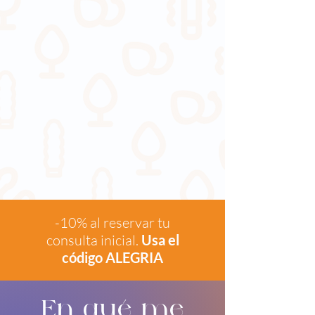
-10% al reservar tu
consulta inicial.
Usa el
código ALEGRIA
​En qué me