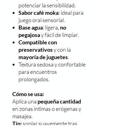
potenciar la sensibilidad.
Sabor café moka
: ideal para
juego oral sensorial.
Base agua
: ligera,
no
pegajosa
y fácil de limpiar.
Compatible con
preservativos
y con la
mayoría de juguetes
.
Textura sedosa y confortable
para encuentros
prolongados.
Cómo se usa:
Aplica una
pequeña cantidad
en zonas íntimas o erógenas y
masajea.
Tip:
soplar suavemente tras
aplicar
intensifica la calidez
.