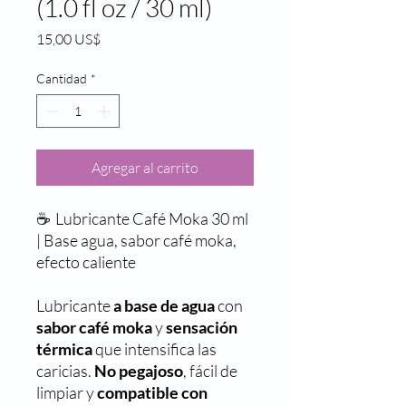
(1.0 fl oz / 30 ml)
Precio
15,00 US$
Cantidad
*
Agregar al carrito
☕️ Lubricante Café Moka 30 ml
| Base agua, sabor café moka,
efecto caliente
Lubricante
a base de agua
con
sabor café moka
y
sensación
térmica
que intensifica las
caricias.
No pegajoso
, fácil de
limpiar y
compatible con