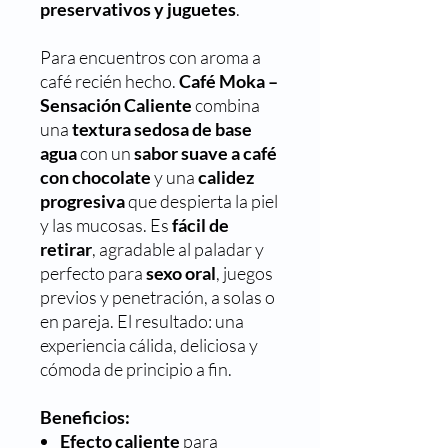
preservativos y juguetes
.
Para encuentros con aroma a
café recién hecho.
Café Moka –
Sensación Caliente
combina
una
textura sedosa de base
agua
con un
sabor suave a café
con chocolate
y una
calidez
progresiva
que despierta la piel
y las mucosas. Es
fácil de
retirar
, agradable al paladar y
perfecto para
sexo oral
, juegos
previos y penetración, a solas o
en pareja. El resultado: una
experiencia cálida, deliciosa y
cómoda de principio a fin.
Beneficios:
Efecto caliente
para