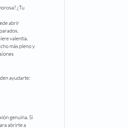
morosa? ¿Tu 
ede abrir 
eparados.
ere valentía. 
ucho más pleno y 
siones 
eden ayudarte:
ión genuina. Si 
ra abrirte a 