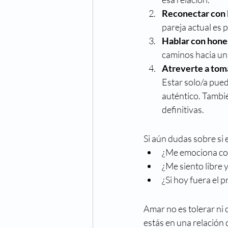
Reconectar con 
pareja actual es 
Hablar con hones
caminos hacia una
Atreverte a toma
Estar solo/a pued
auténtico. Tambi
definitivas. 
Si aún dudas sobre si 
¿Me emociona con
¿Me siento libre 
¿Si hoy fuera el p
Amar no es tolerar ni
estás en una relación 