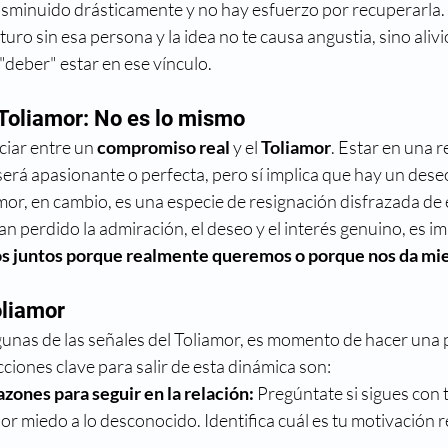
disminuido drásticamente y no hay esfuerzo por recuperarla.
uro sin esa persona y la idea no te causa angustia, sino alivi
 "deber" estar en ese vínculo.
Toliamor: No es lo mismo
iar entre un 
compromiso real
 y el 
Toliamor
. Estar en una r
será apasionante o perfecta, pero sí implica que hay un des
amor, en cambio, es una especie de resignación disfrazada de 
han perdido la admiración, el deseo y el interés genuino, es i
s juntos porque realmente queremos o porque nos da mie
oliamor
algunas de las señales del Toliamor, es momento de hacer una 
cciones clave para salir de esta dinámica son:
zones para seguir en la relación: 
Pregúntate si sigues con t
r miedo a lo desconocido. Identifica cuál es tu motivación re