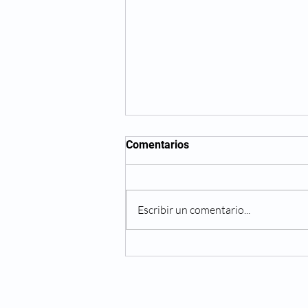
Comentarios
Escribir un comentario...
Parejas: ¿Por qué no se
separan?