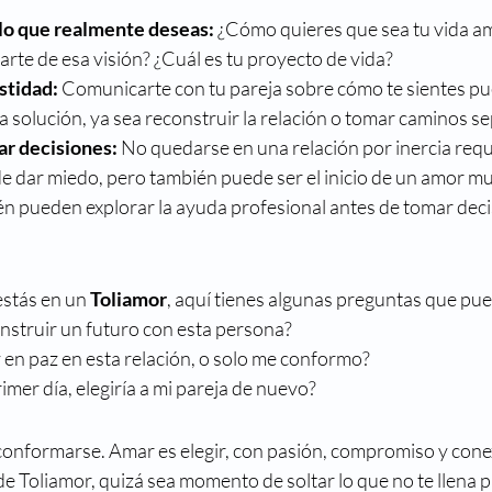
lo que realmente deseas: 
¿Cómo quieres que sea tu vida a
parte de esa visión? ¿Cuál es tu proyecto de vida?
tidad: 
Comunicarte con tu pareja sobre cómo te sientes pu
 solución, ya sea reconstruir la relación o tomar caminos s
r decisiones: 
No quedarse en una relación por inercia requi
e dar miedo, pero también puede ser el inicio de un amor m
én pueden explorar la ayuda profesional antes de tomar deci
estás en un 
Toliamor
, aquí tienes algunas preguntas que pu
struir un futuro con esta persona?
y en paz en esta relación, o solo me conformo?
rimer día, elegiría a mi pareja de nuevo?
 conformarse. Amar es elegir, con pasión, compromiso y conex
de Toliamor, quizá sea momento de soltar lo que no te llena pa