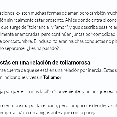
laciones, existen muchas formas de amar, pero también much
ión sin realmente estar presente. Ahí es donde entra el conc
 que surge de "tolerancia" y "amor", y que describe esas rela
lmente enamoradas, pero continúan juntas por comodidad, 
 por costumbre. E incluso, toleran muchas conductas no pla
no separarse.  ¿Les ha pasado? 
stás en una relación de toliamorosa
rse cuenta de que se está en una relación por inercia. Estas 
n indicar que vives un 
Toliamor
:
ja porque "es lo más fácil" o "conveniente" y no porque realme
 o entusiasmo por la relación, pero tampoco te decides a salir
iempo solo/a o con amigos antes que con tu pareja.