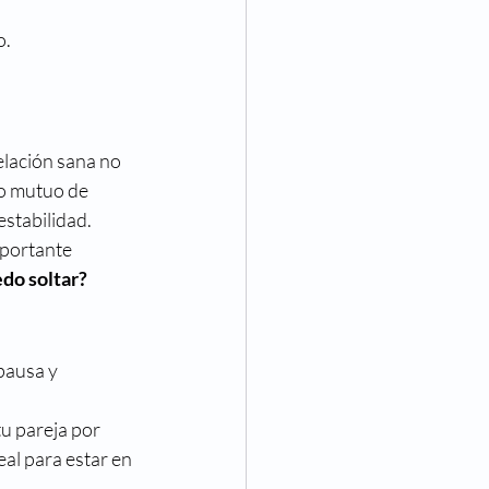
o.
elación sana no 
eo mutuo de 
estabilidad.
mportante 
do soltar?
pausa y 
u pareja por 
al para estar en 