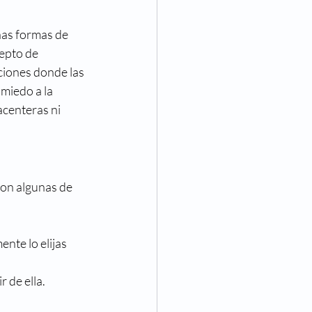
as formas de 
epto de 
ciones donde las 
miedo a la 
centeras ni 
son algunas de 
nte lo elijas 
 de ella.