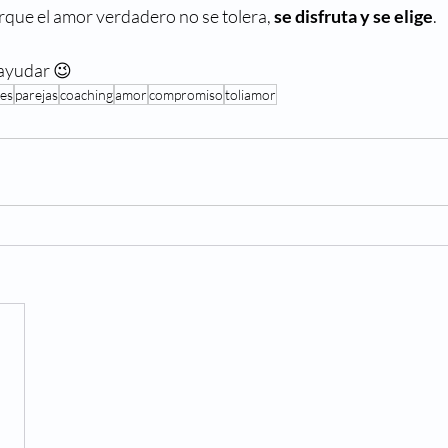
orque el amor verdadero no se tolera, 
se disfruta y se elige
.
 ayudar 😉
nes
parejas
coaching
amor
compromiso
toliamor