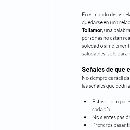
En el mundo de las re
quedarse en una relac
Toliamor
, una palabra
personas no están rea
soledad o simplemente
saludables, solo para 
Señales de que e
No siempre es fácil da
las señales que podría
Estás con tu pare
cada día.
No sientes pasión
Prefieres pasar t