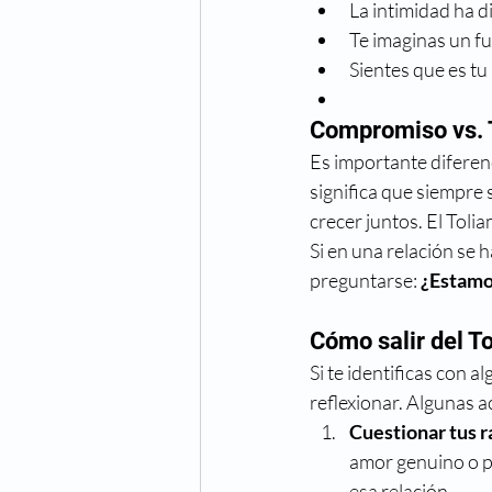
La intimidad ha 
Te imaginas un fut
Sientes que es tu
Compromiso vs. 
Es importante diferenc
significa que siempre 
crecer juntos. El Toli
Si en una relación se 
preguntarse: 
¿Estamo
Cómo salir del T
Si te identificas con 
reflexionar. Algunas a
Cuestionar tus ra
amor genuino o po
esa relación.